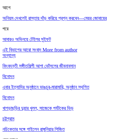
আগে
অনিয়ম দেখলেই রাস্তায় দাঁড় করিয়ে প্রশ্ন করবেন—মেয়র জোবায়ের
পরে
আবারও অভিনয়ে টেইলর সুইফট
এই বিভাগের আরো সংবাদ
More from author
অন্যান্য
কিংবদন্তী সঙ্গীতশিল্পী আশা ভোঁসলের জীবনাবসান
বিনোদন
এবার ইত্যাদির অনুষ্ঠানে ভাঙচুর-মারামারি, অনুষ্ঠান স্থগিত
বিনোদন
খাগড়াছড়ির দুয়ার খুলল, সাজেকে পর্যটকের ভিড়
চট্টগ্রাম
নচিকেতার সঙ্গে গাইলেন রাঙ্গুনিয়ার পিজিত