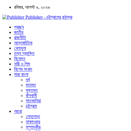
রবিবার, আগস্ট ৯, ২০২৬
Publisher - চট্টগ্রামের কন্ঠস্বর
প্রচ্ছদ
জাতীয়
রাজনীতি
আন্তর্জাতিক
খেলাধুলা
তথ্য প্রযুক্তি
বিনোদন
নারী ও শিশু
বিশেষ সংবাদ
সারা বাংলা
ধর্ম
মতামত
মুক্তমত
বাঁশখালী
সাতকানিয়া
চট্টগ্রাম
আরো
লোহাগাড়া
সাক্ষাৎকার
সম্পাদকীয়