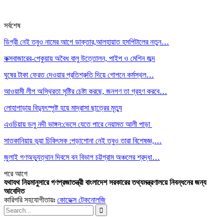
সর্বশেষ
ডিগ্রী নেই তবুও নামের আগে ডাক্তার,আলহায়াত হসপিটালের নতুন…
কক্সবাজারের-পেকুয়ায় অবৈধ বালু উত্তোলন, পাইপ ও মেশিন জব্দ
ঘুষের টাকা ফেরত দেওয়ার প্রতিশ্রুতি দিয়ে গোপনে কর্মস্থল…
আওয়ামী লীগ অস্থিরতা সৃষ্টির চেষ্টা করছে, জনগণ তা গ্রহণ করবে…
লোহাগাড়ায় বিদ্যুৎস্পৃষ্ট হয়ে মাদ্রাসা ছাত্রের মৃত্যু
এওচিয়ায় ডলু নদী ভাঙ্গন:ভেসে যেতে পারে নেয়ামত আলী পাড়া
সাতকানিয়ায় ভূয়া চিকিৎসক :পড়াশোনা নেই তবুও তারা বিশেষজ্ঞ,…
জুলাই গণঅভ্যুত্থান দিবসে বন বিভাগ চট্টগ্রাম অঞ্চলের শ্রদ্ধা…
পরে
আগে
যথাযথ নিয়মানুসারে গণপ্রজাতন্ত্রী বাংলাদেশ সরকারের তথ্যমন্ত্রণালয়ে নিবন্ধনের জন্য
আবেদিত
কারিগরি সহযোগীতায়ঃ
কোডেক্স টেকনোলজি