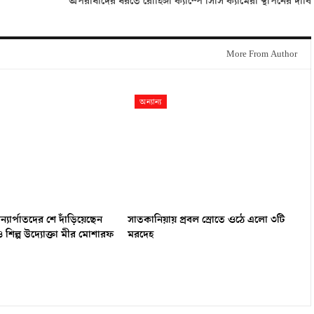
অপরাধীদের ধরতে রোহিঙ্গা ক্যাম্পে সিসি ক্যামেরা স্থাপনের দাবি
More From Author
অন্যান্য
যার্পাতদের শে দাঁড়িয়েছেন
সাতকানিয়ায় প্রবল স্রোতে ওঠে এলো ৩টি
 শিল্প উদ্যোক্তা মীর মোশারফ
মরদেহ