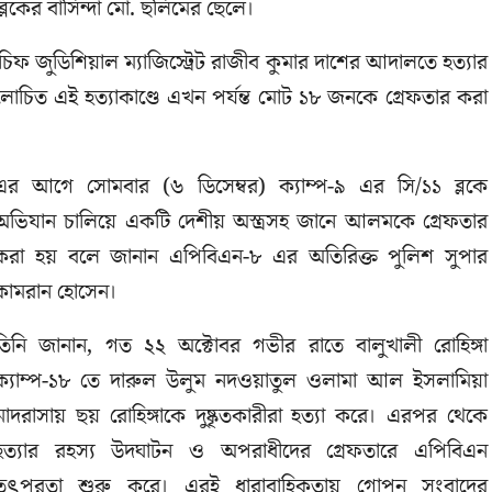
ব্লকের বাসিন্দা মো. ছলিমের ছেলে।
 চিফ জুডিশিয়াল ম্যাজিস্ট্রেট রাজীব কুমার দাশের আদালতে হত্যার
চিত এই হত্যাকাণ্ডে এখন পর্যন্ত মোট ১৮ জনকে গ্রেফতার করা
এর আগে সোমবার (৬ ডিসেম্বর) ক্যাম্প-৯ এর সি/১১ ব্লকে
অভিযান চালিয়ে একটি দেশীয় অস্ত্রসহ জানে আলমকে গ্রেফতার
করা হয় বলে জানান এপিবিএন-৮ এর অতিরিক্ত পুলিশ সুপার
কামরান হোসেন।
তিনি জানান, গত ২২ অক্টোবর গভীর রাতে বালুখালী রোহিঙ্গা
ক্যাম্প-১৮ তে দারুল উলুম নদওয়াতুল ওলামা আল ইসলামিয়া
মাদরাসায় ছয় রোহিঙ্গাকে দুষ্কৃতকারীরা হত্যা করে। এরপর থেকে
হত্যার রহস্য উদঘাটন ও অপরাধীদের গ্রেফতারে এপিবিএন
তৎপরতা শুরু করে। এরই ধারাবাহিকতায় গোপন সংবাদের