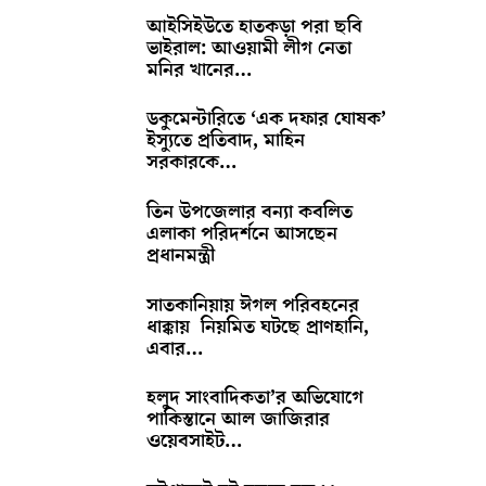
আইসিইউতে হাতকড়া পরা ছবি
ভাইরাল: আওয়ামী লীগ নেতা
মনির খানের…
ডকুমেন্টারিতে ‘এক দফার ঘোষক’
ইস্যুতে প্রতিবাদ, মাহিন
সরকারকে…
তিন উপজেলার বন্যা কবলিত
এলাকা পরিদর্শনে আসছেন
প্রধানমন্ত্রী
সাতকানিয়ায় ঈগল পরিবহনের
ধাক্কায় নিয়মিত ঘটছে প্রাণহানি,
এবার…
হলুদ সাংবাদিকতা’র অভিযোগে
পাকিস্তানে আল জাজিরার
ওয়েবসাইট…