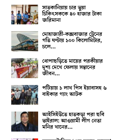
সাতকানিয়ায় চার ভুয়া
চিকিৎসককে ৪০ হাজার টাকা
জরিমানা
দোহাজারী-কক্সবাজার ট্রেনের
গতি ঘণ্টায় ১০০ কিলোমিটার,
চলে…
ধোপাছড়িতে মায়ের পরকীয়ার
দৃশ্য দেখে ফেলায় সন্তানের
জীবন…
পটিয়ায় ১ লাখ পিস ইয়াবাসহ ৬
বাইকার গ্যাং আটক
আইসিইউতে হাতকড়া পরা ছবি
ভাইরাল: আওয়ামী লীগ নেতা
মনির খানের…