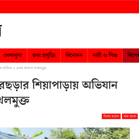
খেলাধুলা
তথ্য প্রযুক্তি
বিনোদন
নারী ও শিশু
বিশে
ান চালিয়ে ২ একর জায়গা দখলমুক্ত
িরছড়ার শিয়াপাড়ায় অভিযান
লমুক্ত
বিশেষ সংবাদ
সারা বাংলা