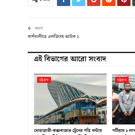
আগে
বাশঁখালীতে এলজিসহ আটক ১
এই বিভাগের আরো সংবাদ
চট্টগ্রাম
চট্টগ্রাম
দোহাজারী-কক্সবাজার ট্রেনের গতি ঘণ্টায়
পটিয়ায় ১ লা