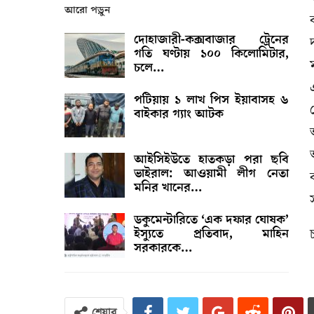
আরো পড়ুন
দোহাজারী-কক্সবাজার ট্রেনের
গতি ঘণ্টায় ১০০ কিলোমিটার,
চলে…
পটিয়ায় ১ লাখ পিস ইয়াবাসহ ৬
বাইকার গ্যাং আটক
আইসিইউতে হাতকড়া পরা ছবি
ভাইরাল: আওয়ামী লীগ নেতা
মনির খানের…
ডকুমেন্টারিতে ‘এক দফার ঘোষক’
ইস্যুতে প্রতিবাদ, মাহিন
সরকারকে…
শেয়ার