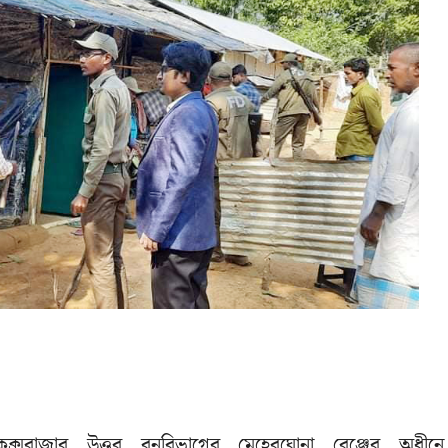
কক্সবাজার উত্তর বনবিভাগের মেহেরঘোনা রেঞ্জের অধীনে