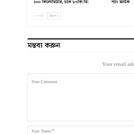
১০০ কিলোমিটার, চলে ৮০কি:মি:
গ্যাং আটক
পরে
আগে
মন্তব্য করুন
Your email add