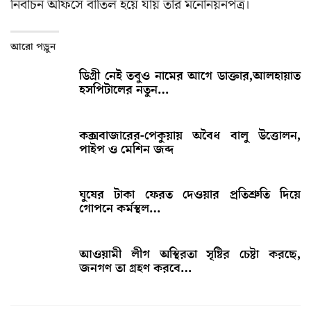
নির্বাচন অফিসে বাতিল হয়ে যায় তার মনোনয়নপত্র।
আরো পড়ুন
ডিগ্রী নেই তবুও নামের আগে ডাক্তার,আলহায়াত
হসপিটালের নতুন…
কক্সবাজারের-পেকুয়ায় অবৈধ বালু উত্তোলন,
পাইপ ও মেশিন জব্দ
ঘুষের টাকা ফেরত দেওয়ার প্রতিশ্রুতি দিয়ে
গোপনে কর্মস্থল…
আওয়ামী লীগ অস্থিরতা সৃষ্টির চেষ্টা করছে,
জনগণ তা গ্রহণ করবে…