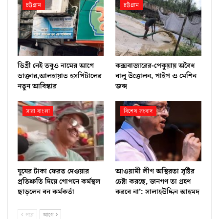
চট্টগ্রাম
চট্টগ্রাম
ডিগ্রী নেই তবুও নামের আগে
কক্সবাজারের-পেকুয়ায় অবৈধ
ডাক্তার,আলহায়াত হসপিটালের
বালু উত্তোলন, পাইপ ও মেশিন
নতুন আবিস্কার
জব্দ
সারা বাংলা
বিশেষ সংবাদ
ঘুষের টাকা ফেরত দেওয়ার
আওয়ামী লীগ অস্থিরতা সৃষ্টির
প্রতিশ্রুতি দিয়ে গোপনে কর্মস্থল
চেষ্টা করছে, জনগণ তা গ্রহণ
ছাড়লেন বন কর্মকর্তা
করবে না’: সালাহউদ্দিন আহমদ
পরে
আগে