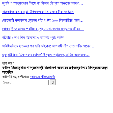
জুলাই গণঅভ্যুত্থান দিবসে বন বিভাগ চট্টগ্রাম অঞ্চলের শ্রদ্ধা…
সাতকানিয়ায় চার ভুয়া চিকিৎসককে ৪০ হাজার টাকা জরিমানা
দোহাজারী-কক্সবাজার ট্রেনের গতি ঘণ্টায় ১০০ কিলোমিটার, চলে…
ধোপাছড়িতে মায়ের পরকীয়ার দৃশ্য দেখে ফেলায় সন্তানের জীবন…
পটিয়ায় ১ লাখ পিস ইয়াবাসহ ৬ বাইকার গ্যাং আটক
আইসিইউতে হাতকড়া পরা ছবি ভাইরাল: আওয়ামী লীগ নেতা মনির খানের…
ডকুমেন্টারিতে ‘এক দফার ঘোষক’ ইস্যুতে প্রতিবাদ, মাহিন সরকারকে…
পরে
আগে
যথাযথ নিয়মানুসারে গণপ্রজাতন্ত্রী বাংলাদেশ সরকারের তথ্যমন্ত্রণালয়ে নিবন্ধনের জন্য
আবেদিত
কারিগরি সহযোগীতায়ঃ
কোডেক্স টেকনোলজি