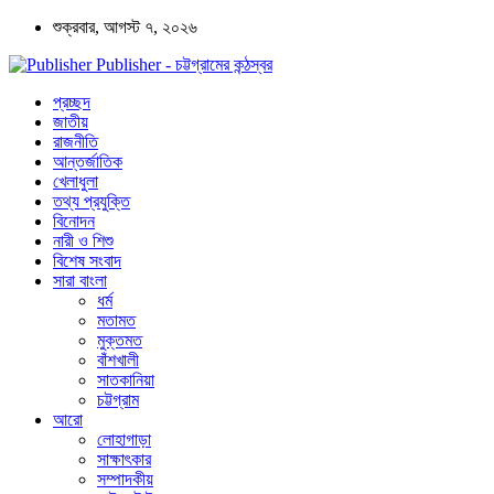
শুক্রবার, আগস্ট ৭, ২০২৬
Publisher - চট্টগ্রামের কন্ঠস্বর
প্রচ্ছদ
জাতীয়
রাজনীতি
আন্তর্জাতিক
খেলাধুলা
তথ্য প্রযুক্তি
বিনোদন
নারী ও শিশু
বিশেষ সংবাদ
সারা বাংলা
ধর্ম
মতামত
মুক্তমত
বাঁশখালী
সাতকানিয়া
চট্টগ্রাম
আরো
লোহাগাড়া
সাক্ষাৎকার
সম্পাদকীয়