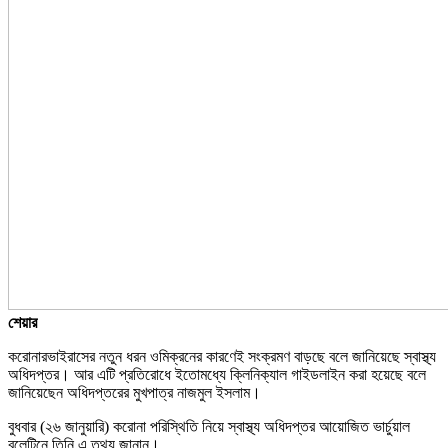
শেয়ার
করোনারভাইরাসের নতুন ধরন ওমিক্রনের কারণেই সংক্রমণ বাড়ছে বলে জানিয়েছে স্বাস্থ্য
অধিদপ্তর। আর এটি প্রতিরোধে ইতোমধ্যে ক্লিনিক্যাল গাইডলাইন করা হয়েছে বলে
জানিয়েছেন অধিদপ্তরের মুখপাত্র নাজমুল ইসলাম।
বুধবার (২৬ জানুয়ারি) করোনা পরিস্থিতি নিয়ে স্বাস্থ্য অধিদপ্তর আয়োজিত ভার্চুয়াল
বুলেটিনে তিনি এ তথ্য জানান।