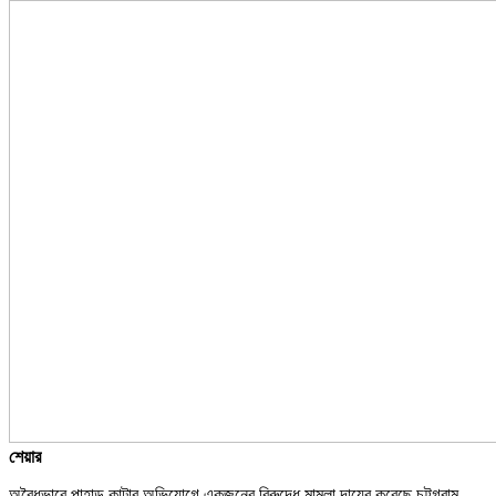
শেয়ার
অবৈধভাবে পাহাড় কাটার অভিযোগে একজনের বিরুদ্ধে মামলা দায়ের করেছে চট্টগ্রাম