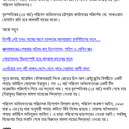
পরিবেশ অধিদফতর।
বৃহস্পতিবার (২৪ মার্চ) পরিবেশ অধিদফতর চট্টগ্রাম কার্যালয়ের পরিদর্শক মো. সাখাওয়াত
হোসাইন বাদি হয়ে মামলাটি দায়ের করেন।
আরো পড়ুন
ডিগ্রী নেই তবুও নামের আগে ডাক্তার,আলহায়াত হসপিটালের নতুন…
কক্সবাজারের-পেকুয়ায় অবৈধ বালু উত্তোলন, পাইপ ও মেশিন জব্দ
লোহাগাড়ায় বিদ্যুৎস্পৃষ্ট হয়ে মাদ্রাসা ছাত্রের মৃত্যু
এওচিয়ায় ডলু নদী ভাঙ্গন:ভেসে যেতে পারে নেয়ামত আলী পাড়া
সূত্র জানায়, বায়েজিদ ফৌজদারহাট লিংক রোডের চিল আপ রেস্টুরেন্টের বিপরীতে একটি
পাহাড় কাটছিল মোহাম্মদ ইয়াকুব। গত ২১ মার্চ পরিবেশ অধিদফতরের একটি টিম
সরেজমিন পরিদর্শনে গিয়ে এর সত্যতা পায়। পরে বৃহস্পতিবার (২৪ মার্চ) শুনানি শেষে তার
(ইয়াকুব) বিরুদ্ধে মামলা দায়েরের সিদ্ধান্ত নেওয়া হয়।
পরিবেশ অধিদফতরের পরিচালক হিল্লোল বিশ্বাস বলেন, পরিবেশ সংরক্ষণ আইন, ১৯৯৫
ধারা ৬ এর (খ) ধারা অনুযায়ী পাহাড় কাটতে বিধি নিষেধ রয়েছে। তারপর অবৈধভাবে
পাহাড় কাটছিল অভিযুক্ত ব্যক্তি। এ ছাড়া পরিবেশের ছাড়পত্রও নেওয়া হয়নি। সবকিছু
বিবেচনায় নিয়ে শুনানি শেষে তার বিরুদ্ধে মামলা দায়ের সিদ্ধান্ত নেওয়া হয়।