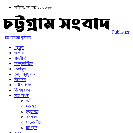
শনিবার, আগস্ট ৮, ২০২৬
Publisher
- চট্টগ্রামের কন্ঠস্বর
প্রচ্ছদ
জাতীয়
রাজনীতি
আন্তর্জাতিক
খেলাধুলা
তথ্য প্রযুক্তি
বিনোদন
নারী ও শিশু
বিশেষ সংবাদ
সারা বাংলা
ধর্ম
মতামত
মুক্তমত
বাঁশখালী
সাতকানিয়া
চট্টগ্রাম
আরো