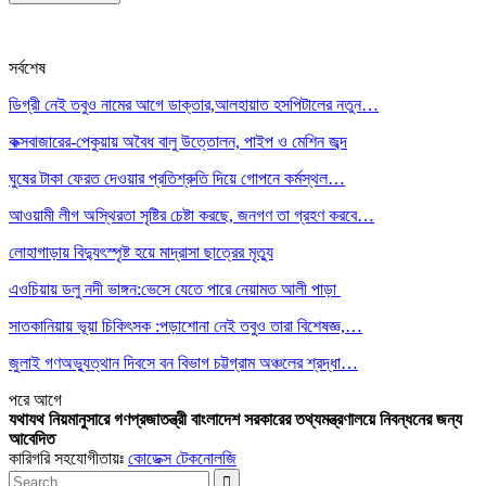
সর্বশেষ
ডিগ্রী নেই তবুও নামের আগে ডাক্তার,আলহায়াত হসপিটালের নতুন…
কক্সবাজারের-পেকুয়ায় অবৈধ বালু উত্তোলন, পাইপ ও মেশিন জব্দ
ঘুষের টাকা ফেরত দেওয়ার প্রতিশ্রুতি দিয়ে গোপনে কর্মস্থল…
আওয়ামী লীগ অস্থিরতা সৃষ্টির চেষ্টা করছে, জনগণ তা গ্রহণ করবে…
লোহাগাড়ায় বিদ্যুৎস্পৃষ্ট হয়ে মাদ্রাসা ছাত্রের মৃত্যু
এওচিয়ায় ডলু নদী ভাঙ্গন:ভেসে যেতে পারে নেয়ামত আলী পাড়া
সাতকানিয়ায় ভূয়া চিকিৎসক :পড়াশোনা নেই তবুও তারা বিশেষজ্ঞ,…
জুলাই গণঅভ্যুত্থান দিবসে বন বিভাগ চট্টগ্রাম অঞ্চলের শ্রদ্ধা…
পরে
আগে
যথাযথ নিয়মানুসারে গণপ্রজাতন্ত্রী বাংলাদেশ সরকারের তথ্যমন্ত্রণালয়ে নিবন্ধনের জন্য
আবেদিত
কারিগরি সহযোগীতায়ঃ
কোডেক্স টেকনোলজি