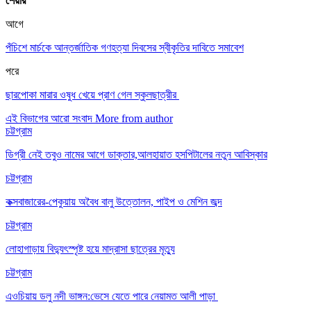
শেয়ার
আগে
পঁচিশে মার্চকে আন্তর্জাতিক গণহত্যা দিবসের স্বীকৃতির দাবিতে সমাবেশ
পরে
ছারপোকা মারার ওষুধ খেয়ে প্রাণ গেল স্কুলছাত্রীর
এই বিভাগের আরো সংবাদ
More from author
চট্টগ্রাম
ডিগ্রী নেই তবুও নামের আগে ডাক্তার,আলহায়াত হসপিটালের নতুন আবিস্কার
চট্টগ্রাম
কক্সবাজারের-পেকুয়ায় অবৈধ বালু উত্তোলন, পাইপ ও মেশিন জব্দ
চট্টগ্রাম
লোহাগাড়ায় বিদ্যুৎস্পৃষ্ট হয়ে মাদ্রাসা ছাত্রের মৃত্যু
চট্টগ্রাম
এওচিয়ায় ডলু নদী ভাঙ্গন:ভেসে যেতে পারে নেয়ামত আলী পাড়া