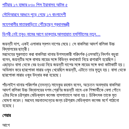
পটিয়ায় ১৭ হাজার ৮৩০ পিস ইয়াবাসহ আটক ৫
সৌদিআরবে আগুনে পুড়ে গেছে ১৭ বাংলাদেশী
মহেশখালীর মাতারবাড়িতে পৌঁছেছেন প্রধানমন্ত্রী
ডিগ্রী নেই তবুও নামের আগে ডাক্তার,আলহায়াত হসপিটালের নতুন…
জয়ন্তী দাশ, একই এলাকার স্বপন দাশের মেয়ে। সে বাকলিয়া আদর্শ বালিকা উচ্চ
বিদ্যালয়ের ছাত্রী।
মরদেহের সুরলহাত করা বাকলিয়া থানার উপসহকারী পরিদর্শক (এসআই) নিদর্শন বড়ুয়া
বলেন, জয়ন্তীর সঙ্গে বাসায় মায়ের সঙ্গে বিভিন্ন কথাবার্তা নিয়ে রাগারাগি হয়েছিল।
এছাড়াও বাসা থেকে বের হওয়া নিয়ে জয়ন্তী দাশের সঙ্গে মায়ের সঙ্গে কথা কাটাকাটি হয়।
অভিমান করে ছারপোকা মারার ওষুধ খেয়েছিল জয়ন্তী, এটাতে তার মৃত্যু হয়। বাসা থেকে
ছারপোকা মারার ওষুধ উদ্ধার করা হয়েছে।
পাঁচলাইশ থানার পরিদর্শক (তদন্ত) সাদেকুর রহমান বলেন, অচেতন অবস্থায় বাকলিয়া
আদর্শ বালিকা উচ্চ বিদ্যালয়ের দশম শ্রেণির জয়ন্তী নামে এক শিক্ষার্থীকে বেলা পৌনে
২টার দিকে চট্টগ্রাম মেডিক্যাল কলেজ হাসপাতালে আনা হয়। চিকিৎসক তাকে মৃত
ঘোষণা করেন। মরদেহ ময়নাতদন্তের জন্য চট্টগ্রাম মেডিক্যাল কলেজ মর্গে পাঠানো
হয়েছে।
শেয়ার
আগে