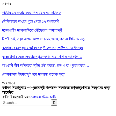
সর্বশেষ
পটিয়ায় ১৭ হাজার ৮৩০ পিস ইয়াবাসহ আটক ৫
সৌদিআরবে আগুনে পুড়ে গেছে ১৭ বাংলাদেশী
মহেশখালীর মাতারবাড়িতে পৌঁছেছেন প্রধানমন্ত্রী
ডিগ্রী নেই তবুও নামের আগে ডাক্তার,আলহায়াত হসপিটালের নতুন…
কক্সবাজারের-পেকুয়ায় অবৈধ বালু উত্তোলন, পাইপ ও মেশিন জব্দ
ঘুষের টাকা ফেরত দেওয়ার প্রতিশ্রুতি দিয়ে গোপনে কর্মস্থল…
আওয়ামী লীগ অস্থিরতা সৃষ্টির চেষ্টা করছে, জনগণ তা গ্রহণ করবে…
লোহাগাড়ায় বিদ্যুৎস্পৃষ্ট হয়ে মাদ্রাসা ছাত্রের মৃত্যু
পরে
আগে
যথাযথ নিয়মানুসারে গণপ্রজাতন্ত্রী বাংলাদেশ সরকারের তথ্যমন্ত্রণালয়ে নিবন্ধনের জন্য
আবেদিত
কারিগরি সহযোগীতায়ঃ
কোডেক্স টেকনোলজি