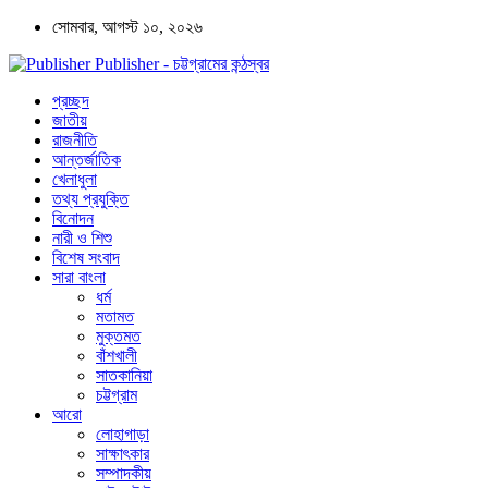
সোমবার, আগস্ট ১০, ২০২৬
Publisher - চট্টগ্রামের কন্ঠস্বর
প্রচ্ছদ
জাতীয়
রাজনীতি
আন্তর্জাতিক
খেলাধুলা
তথ্য প্রযুক্তি
বিনোদন
নারী ও শিশু
বিশেষ সংবাদ
সারা বাংলা
ধর্ম
মতামত
মুক্তমত
বাঁশখালী
সাতকানিয়া
চট্টগ্রাম
আরো
লোহাগাড়া
সাক্ষাৎকার
সম্পাদকীয়