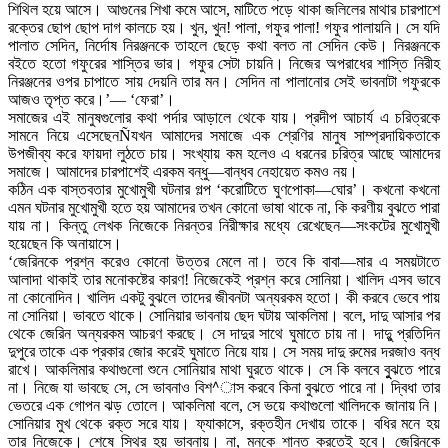
শিথিল হয়ে আসে। আগুনের শিখা কমে আসে, মাটিতে পড়ে থাকা জলিলের মাথার চারপাশে
রক্তের ছোপ ছোপ দাগ কালচে হয়। খুন, খুন! পালা, গফুর পালা! গফুর পালায়নি। সে যদি
পালাত সেদিন, নির্দোষ নিরঞ্জনকে তাহলে ছেড়ে কথা বলত না সেদিন কেউ। নিরঞ্জনকে
বইতে হতো গফুরের শাস্তির ভার। গফুর সেটা চায়নি। নিজের অপরাধের শাস্তি নিরীহ
নিরঞ্জনের ওপর চাপাতে সায় দেয়নি তার মন। সেদিন না পালানোর সেই ভাবনাটা গফুরকে
আজও তৃপ্ত করে।’— ‘ফেরা’।
সমাজের এই মানুষগুলোর কথা পর্দার আড়ালে থেকে যায়। প্রদীপ আচার্য এ চরিত্রকে
সামনে নিয়ে এসেছেনÑযখন আমাদের সমাজে এক শ্রেণির মানুষ সাম্প্রদায়িকতাকে
উপজীব্য করে ফায়দা লুঠতে চায়। সংখ্যায় কম হলেও এ ধরনের চরিত্র আছে আমাদের
সমাজে। আমাদের চারপাশেই এরকম বন্ধু—বান্ধব নেহায়েত কমও নয়।
কঠিন এক বাস্তবতার মুখোমুখী ঘটনার গল্প ‘করোটিতে ঘুণপোকা—ঘোর’। কখনো কখনো
এমন ঘটনার মুখোমুখী হতে হয় আমাদের তখন কোনো ভাষা থাকে না, কি করণীয় বুঝতে পারা
যায় না। কিন্তু লেখক নিজেকে নিরন্তর নিরীক্ষার মধ্যে রেখেছেন—সংকটের মুখোমুখী
হয়েছেন কি অনায়াসে।
‘জেরিনকে প্রশ্ন করেও কোনো উত্তর মেলে না। তবে কি বাবা—মার এ সময়টাতে
আলাদা থাকাই তার মনোকষ্টের কারণ! নিজেকেই প্রশ্ন করে সোনিয়া। খালিদ এসব ভাবে
না কোনোদিন। খালিদ একটু বুঝলে তাদের জীবনটা অন্যরকম হতো। কী করবে ভেবে পায়
না সোনিয়া। ভাবতে থাকে। সোনিয়ার ভাবনায় ছেদ ঘটায় আকলিমা। বলে, দাদু আসার পর
থেকে জেরিন অন্যরকম আচরণ করছে। সে দাদুর সাথে ঘুমাতে চায় না। দাদুু প্রতিদিন
দুপুরে তাকে এক প্রকার জোর করেই ঘুমাতে নিয়ে যায়। সে সময় দাদু রুমের দরজাও বন্ধ
রাখে। আকলিমার কথাগুলো শুনে সোনিয়ার মাথা ঘুরতে থাকে। সে কি বলবে বুুঝতে পারে
না। নিজে যা ভাবছে সে, সে ভাবনাও বিশ^াস করবে কিনা বুঝতে পারে না। দ্বিধা তার
ভেতরে এক গোপন ঝড় তোলে। আকলিমা বলে, সে ভয়ে কথাগুলো খালিদকে জানায় নি।
সোনিয়ার মুখ থেকে রক্ত সরে যায়। ফ্যাকাসে, রক্তহীন দেখায় তাকে। বধির মনে হয়
তার নিজেকে। শেষে স্থির হয় ভাবনায়। না, মনকে শান্ত করতেই হবে। জেরিনকে