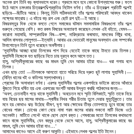
অনেক গল্প তিনি বড় ক্যানভাসে ধরেন। প্রথমে মনে হবে কোনো উপন্যাসের শুরু। ফলে
উঠে আসে চমৎকার চিত্রকল্পÑপ্রকৃতির নিটোল বর্ণনা। তাঁর এ চিত্রকল্প প্রতিটি গল্পেই
ছড়িয়ে—ছিটিয়ে আছে। কিন্তু তিনি সঠিকভাবেই তাঁর গল্পের পরিসরেই আবদ্ধ থাকেন
লক্ষ্যের মাত্রায়। এ বইয়ে বড় গল্প এবং ছোট গল্প দুই—ই আছে।
বিষয়বস্তুর দিক থেকে বলতে গেলে সমাজের ঘটমান সমসাময়িক বিষয়গুলো তাঁর গল্পে
গুরুত্ব পেয়েছে বেশি। কত রকম বিষয়ের অবতারণা করেছেন লেখক এই বইতে, যেমন—
করোনা মহামারি, সাম্প্রদায়িক বিষ—বাষ্প, দারিদ্রতার কষাঘাত, মাদকের নিষ্টুর থাবা,
আদিম বাসনার লোলুপতা—ইত্যাদি। আবার এর ভেতরেই মানুষের অবস্থান এবং সম্পর্কের
টানাপোড়েন তিনি তুলে ধরেছেন অবলীলায়।
‘সুহাসিনীর আবছা ছায়া তিলকের পাশ দিয়ে যেতেই তাকে কাছে টানতে চায় তিলক।
সুহাসিনী নিজেকে যত ছাড়িয়ে নিতে চায় দূরত্ব কমে আসে তত।
হাসু, অশ্বিনীকুমারের কাছে বর মাগুম তুমি যেন আমার হইয়া যাও— ধরা গলায় বলে
তিলক।
এখন ছাড় তো! —তিলককে আলতো হাতে সরিয়ে দিয়ে দ্রুত ছুট লাগায় সুহাসিনী।—
(বিন্নি ধানের খই ও কতিপয় স্বপ্নখাদক)।
প্রেমের কি অসাধারণ বর্ণনা। এরপর সুহাসিনীর গল্পের একপর্যায়ে ভাইকে রাতের আঁধারে
খুঁজতে গিয়ে ধর্ষিত হয় এবং এরপরের অংশটি আবার উদ্ধৃত করছি পাঠকদের জন্য—
‘অবশ, চেতনাহীন পড়ে থাকে সুহাসিনী। অবচেতন মনে স্মৃতি বিলিকাটে, স্মৃতি তাকে নিয়ে
যায় বিয়ের ছয় মাসের মাথায়—স্বামীর নিথর শরীর চিতায় তুলে দেয়ার মুহূর্তটুকুতে। তার
মনে হয় কোথাও ঝড় উঠেছে ভীষণ, ঘৃণা আর ক্ষোভের তীব্র তোলপাড়ে ডুবে যাচ্ছে তার
বোধের পারদ। চোখের কোণ বেয়ে নামা গরম জলের ধারায় শুকনো মাটি ভিজে ওঠে
অনেকটা। মাটিতে লেপ্টে থাকে ছোপ ছোপ রক্ত। শেষবারের মতো তিলকের কথাগুলো
কানে বাজে সুহাসিনীর, যেন বহুদূর থেকে ভেসে আসে, হাসু, অশ্বিনীকুমারের কাছে বর
মাগুম, তুমি যেন আমার হইয়া যাও…’
আমাদের কানেও আসে এই করুণ আকুতি। এইভাবে লেখক গল্পের ইতি টানেন।