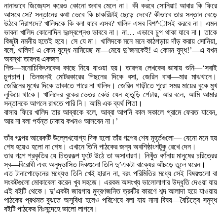
নানাভাবে জিজ্ঞে্যস করেও কোনো জবাব মেলে না। কী করবে সোনিয়া! আবার কি ফিরে
আসবে সে? সন্তানের কথা ভেবে কি চাকরিটাই ছেড়ে দেবে? কীভাবে তার সন্তান বেড়ে
উঠবে নিরাপদে? খালিদকে কি বলা যাবে এসব? খালিদ এসব বিশ^াসই করবে না। এমন
ভাবনা খালিদ কোনোদিন দুঃস্বপ্নেও ভাববে না। না… এভাবে চুপ থাকা যাবে না। তাকে
কিছুটা নমনীয় হতেই হবে। সে যে মা। খালিদকে মনে মনে কাঠগড়ায় দাঁড় করায় সোনিয়া,
বলে, খালিদ! এ কোন যুদ্ধে নামিয়েছ মা—মেয়ে দু’জনকেই! এ কেমন যুদ্ধ!’—এ যখন
অবস্থা তারপর একজন
শিশু—মনোচিকিৎসকের কাছে নিয়ে যাওয়া হয়। তারপর লেখকের ভাষায় শুনি—‘সবাই
চুপচাপ। তিনজনই মোটরকারের পিছনের দিকে বসা, জেরিন বাবা—মার মাঝখানে।
জেরিনের মুখের দিকে তাকাতে পারে না খালিদ। জেরিন গাড়ীতে পুরো সময় মায়ের বুকে মুখ
লুকিয়ে থাকে। খালিদের বুকের ভেতর কেউ যেন হাতুড়ি পেটায়, আর বলে, আমি আমার
সন্তানকে আগলে রাখতে পারি নি। আমি এক ব্যর্থ পিতা।
বাসায় ফিরে খালিদ তার আব্বাকে বলে, আব্বা আপনি কাল সকালে গ্রামে ফেরত যাবেন,
আর না বলা পর্যন্ত ঢাকায় কখনও আসবেন না।’
তাঁর গল্পের আরেকটি উল্লেখযোগ্য দিক হলো তাঁর গল্পের শেষ মূহূর্তগুলো— যেনো মনে হয়
শেষ হয়েও হলো না শেষ। এখানে তিনি পাঠকের জন্য অবশিষ্ঠাংশটুকু রেখে দেন।
তার গল্পে প্রকৃতির যে চিত্রকল্প ফুটে উঠে তা অসাধারণ। নিখুঁত বর্ণনায় মানুষের চরিত্রের
স্ব—বিরোধী এবং অনুদ্ভাসিত দিকগুলো তিনি দু’একটা বাক্যের আঁচড়ে তুলে ধরেন।
এত টানাপোড়েনের মধ্যেও তিনি খেই হারান না, বরং পরিমিতির মধ্যে সেই বিষয়গুলো বা
সংকটগুলো মোকাবেলা করেন খুব সহজে। এরকম অসংখ্য ভালোলাগার উদ্ধৃতি দেওয়া যায়
এই বইটি থেকে। দু’একটা জায়গায় মুদ্রণজনিত ত্রুটির কারণে শব্দ আলাদা হয়ে যাওয়ায়
পাঠকের প্রথমত বুঝতে অসুবিধা হলেও পরিশেষে বলা যায় নানা বিষয়—বৈচিত্রে সমৃদ্ধ
বইটি পাঠকের নিঃসন্দেহে ভালো লাগবে।