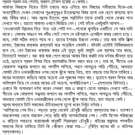
প্রথম প্রথম ভয় পেতাম, ক্রমশ চৌকস হয়েছি এ খেলায়।
সামান্য বিষয়কে নিয়েও তিনি তরতর করে এগিয়ে যান বিষয়ের গভীরতার দিকে-এবং
অন্তর্দৃষ্টিতে দেখান সেখানের পূঙ্খানুপুঙ্খ চিত্রগল্পের বিষয় হলো এক ছেলে রাস্তায় বসে
মাছ বিক্রি করে। আর গল্পের উত্তম পুরষ প্রতিদিন তাকে চাকরি থেকে ফেরার পথে
দেখতে পান। হয়তো সামান্য ওখানে জিরিয়ে নেন। সেই ফাঁকে একটুখানি আলাপ—
‘দেওয়ানহাট ব্রিজের নিচে গড়ে ওঠা গোটা দশ—পনেরো ঝুপড়ির একটিতে সে আর দাদি
থাকে। মেঘনার ভাঙনে সব নদীর পেটে গেলে সে চট্টগ্রামে এসেছিল বাবার কোলে চড়ে।
কবে, সেটা সঠিক বলতে পারে না। হাতের ইশারায় উচ্চতা দেখায়। তার বাবা নাকি রিক্সা
চালাত, ট্রাকের ধাক্কায় রাস্তায়ই মরে পড়েছিল লোকটা। ঘটনাটা এতটাই নির্বিকারভাবে
বলে সে, যেন ট্রাকের ধাক্কায় বাবার এই মৃত্যু খুবই মামুলি এক ব্যাপার তার কাছে,
নিতান্তই সাধারণ। বরং বাবা মারা গেলে মায়ের আবার বিয়ে করাটা তার বর্ণনায় জীবন্ত হয়ে
ওঠে, দুচোখে প্রবল বিস্ময় নিয়ে ব্যাপারটার বিশদ বয়ান করে সে। তার মা, শীতের এক
ঘোরলাগা সন্ধ্যায় কপালে বড় লালটিপ লাগিয়ে, পরনে লালডুরে শাড়ি পেঁচিয়ে, আধহাত
ঘোমটা টেনে ওভারব্রীজের ওপর থেকে ঝুঁকে আছে নিচে, হাত নাড়ছে তার দিকে তাকিয়ে।
মায়ের অন্যহাত জড়িয়ে আছে অচেনা এক পুরুষের শক্ত বাহু। দুচোখে প্রবল বিস্ময় আর
অবিশ্বাস নিয়ে সে দেখছে মায়ের এই অচেনা, অপরিচিতরূপ।’—(মগ্নতায় বির্বণতা)।
এখানে কি অসাধারণ বর্ণনা করেন লেখক! আর এ কারণে যেনো আমরাও দেখতে পাই—
শীতের এক ঘোরলাগা সন্ধ্যায় কপালে বড় লালটিপ লাগিয়ে, পরনে লালডুরে শাড়ি পেঁচিয়ে,
আধহাত ঘোমটা টেনে ওভারব্রীজের ওপর থেকে ঝুঁকে আছে নিচে, হাত নাড়ছে কেউ।
গল্পের মাধ্যমে তিনি সমাজের ঐতিয্যগুলো তুলো ধরেন নিখুঁত বর্ণনায়।
‘আশ্বিনের শেষ দিন। পড়ন্ত দুপুর থেকেই চৌধুরী বাড়িতে ব্যস্ততার শুরু। ততক্ষণে
নারকেলগাছ থেকে নারকেল পেড়ে বাড়ি বাড়ি ভাগবাটোয়ারা শেষ। গোটা বিশেক পরিবারের
এ বাড়িতে সবচেয়ে বয়োজ্যেষ্ঠ মানুষটি প্রিয়ব্রত চৌধুরী। বাইরের বারান্দায় পলকহীন
সামনের দিকে তাকিয়ে তিনি কি খোঁজেন বোঝা দায়—’ (বিন্নি ধানের খই ও কতিপয়
স্বপ্নখাদক)।