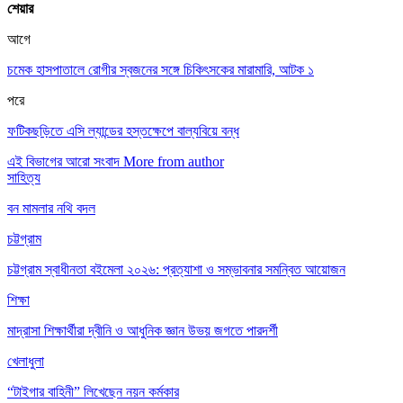
শেয়ার
আগে
চমেক হাসপাতালে রোগীর স্বজনের সঙ্গে চিকিৎসকের মারামারি, আটক ১
পরে
ফটিকছড়িতে এসি ল্যান্ডের হস্তক্ষেপে বাল্যবিয়ে বন্ধ
এই বিভাগের আরো সংবাদ
More from author
সাহিত্য
বন মামলার নথি বদল
চট্টগ্রাম
চট্টগ্রাম স্বাধীনতা বইমেলা ২০২৬: প্রত্যাশা ও সম্ভাবনার সমন্বিত আয়োজন
শিক্ষা
মাদ্রাসা শিক্ষার্থীরা দ্বীনি ও আধুনিক জ্ঞান উভয় জগতে পারদর্শী
খেলাধুলা
“টাইগার বাহিনী” লিখেছেন নয়ন কর্মকার