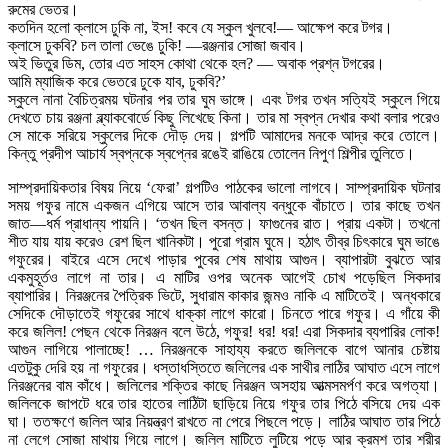
রুমের ভেতর।
কতদিন হলো ক্লাসে ঢুকি না, ইস! কবে যে স্কুল খুলবে!— আক্ষেপ করে টগর।
ক্লাসে ঢুকবি? চল তালা ভেঙে ঢুকি! —রঞ্জনার সোজা জবাব।
অই ভিতুর ডিম, তোর এত সাহস কোথা থেকে হল? — অবাক প্রশ্ন টগরের।
আমি ম্যাজিক করে ভেতরে ঢুকে যাব, ঢুকবি?’
স্কুলে নানা বৈচিত্রময় ঘটনার পর তার ঘুম ভাঙ্গে। এবং টগর তখন সত্যিই স্কুলে গিয়ে
দেখতে চায় রঞ্জনা ব্ল্যাকবোর্ডে কিছু লিখেছে কিনা। তার মা স্বপ্ন দেখার কথা বলার পরেও
সে মাকে সরিয়ে স্কুলের দিকে দৌড় দেয়। গল্পটি আমাদের মনকে আদ্র করে তোলে।
কিন্তু প্রদীপ আচার্য স্বপ্নকে স্বপ্নের রঙেই রাঙিয়ে তোলেন নিপুণ শিল্পীর তুলিতে।
সাম্প্রদায়িকতার বিষয় নিয়ে ‘ফেরা’ গল্পটিও পাঠকের ভালো লাগবে। সাম্প্রদায়িক ঘটনার
সময় গফুর নামে একজন এগিয়ে আসে তার আবাল্য বন্ধুকে বাঁচাতে। তার কাছে তখন
জাত—ধর্ম প্রাধান্য পায়নি। ‘তখন ছিল বসন্ত। ফাগুনের রাত। প্রায় একটা। তখনো
শীত যায় যায় করেও রেশ ছিল খানিকটা। পুরো গ্রাম ঘুমে। হঠাৎ তীব্র চিৎকারে ঘুম ভাঙে
গফুরের। বাইরে এসে দেখে পাড়ার পুবের শেষ মাথায় আগুন। ব্যাপারটা বুঝতে আর
একমুহূর্তও লাগে না তার। এ মাটির ওপর অনেক আগেই চোখ পড়েছিল সিকদার
ব্যাপারির। নিরঞ্জনের পৈত্রিক ভিটে, সুধারাম কাকার জন্মও নাকি এ মাটিতেই। অন্ধকারে
সেদিকে দৌড়াতেই গফুরের সাথে ধাক্কা লাগে কারো। চিনতে পারে গফুর। এ গাঁয়ে কী
করে জলিল! পেছন থেকে নিরঞ্জন বলে উঠে, গফুর! ধর! ধর! এরা সিকদার ব্যপারির লোক!
আগুন লাগিয়ে পালাচ্ছে! … নিরঞ্জনকে সাহায্য করতে জলিলকে বাগে আনার চেষ্টায়
এতটুকু দেরি হয় না গফুরের। ধস্তাধস্তিতে জলিলের এক সাথীর লাঠির আঘাত এসে লাগে
নিরঞ্জনের বাম কাঁধে। জলিলের শক্তির কাছে নিরঞ্জন অসহায় আত্মসমর্পণ করে অগত্যা।
জলিলকে জাপটে ধরে তার হাতের লাঠিটা ছাড়িয়ে নিয়ে গফুর তার পিঠে বসিয়ে দেয় এক
ঘা। ততক্ষণে জলিল আর নিয়ন্ত্রণ রাখতে না পেরে পিছলে পড়ে। লাঠির আঘাত তার পিঠে
না লেগে সোজা মাথায় গিয়ে লাগে। জলিল মাটিতে লুটিয়ে পড়ে আর ক্রমশ তার শরীর