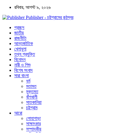
রবিবার, আগস্ট ৯, ২০২৬
Publisher - চট্টগ্রামের কন্ঠস্বর
প্রচ্ছদ
জাতীয়
রাজনীতি
আন্তর্জাতিক
খেলাধুলা
তথ্য প্রযুক্তি
বিনোদন
নারী ও শিশু
বিশেষ সংবাদ
সারা বাংলা
ধর্ম
মতামত
মুক্তমত
বাঁশখালী
সাতকানিয়া
চট্টগ্রাম
আরো
লোহাগাড়া
সাক্ষাৎকার
সম্পাদকীয়