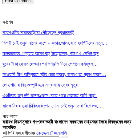
সর্বশেষ
মহেশখালীর মাতারবাড়িতে পৌঁছেছেন প্রধানমন্ত্রী
ডিগ্রী নেই তবুও নামের আগে ডাক্তার,আলহায়াত হসপিটালের নতুন…
কক্সবাজারের-পেকুয়ায় অবৈধ বালু উত্তোলন, পাইপ ও মেশিন জব্দ
ঘুষের টাকা ফেরত দেওয়ার প্রতিশ্রুতি দিয়ে গোপনে কর্মস্থল…
আওয়ামী লীগ অস্থিরতা সৃষ্টির চেষ্টা করছে, জনগণ তা গ্রহণ করবে…
লোহাগাড়ায় বিদ্যুৎস্পৃষ্ট হয়ে মাদ্রাসা ছাত্রের মৃত্যু
এওচিয়ায় ডলু নদী ভাঙ্গন:ভেসে যেতে পারে নেয়ামত আলী পাড়া
সাতকানিয়ায় ভূয়া চিকিৎসক :পড়াশোনা নেই তবুও তারা বিশেষজ্ঞ,…
পরে
আগে
যথাযথ নিয়মানুসারে গণপ্রজাতন্ত্রী বাংলাদেশ সরকারের তথ্যমন্ত্রণালয়ে নিবন্ধনের জন্য
আবেদিত
কারিগরি সহযোগীতায়ঃ
কোডেক্স টেকনোলজি