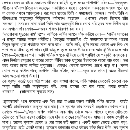
লেখক যেমন এ বইয়ে সম্ভ্রান্ত জীবনের কাহিনী তুলে ধরেন পাশাপাশি দরিদ্র—নিম্নবৃত্ত
জীবনের ঘটনাও চিত্রায়ন করেছেন একনিষ্ঠতার সঙ্গে। কোথাও একবারের জন্যও মনে হয়
না লেখক এখানে আগুন্তুক। বরং মনে হয়েছে তিনি এ সমাজেরই একজন। অর্থাৎ তিনি এ
জীবনগুলো অত্যান্ত নিবিঢ়ভাবে পর্যবেক্ষণ করেছেন। এখানেই লেখক হিসেবে তাঁর
সফলতা। সমাজের নানা ঘটনা তিনি তাঁর অন্তর্দৃষ্টি দিয়ে দেখে চরিত্রের সঙ্গে বিলীন হয়ে
যান এখানে তাঁর লেখক—সত্ত্বার শক্তি নিরুপণ করা যায়।
‘ভালোবাসা সুদুরের নাম’ গল্পের আমিকে আমির সামনে দাঁড় করিয়ে দেন— ‘বাড়ীর সামনের
এ রাস্তা আমার আজন্ম পরিচিত। চৈত্রের মাঝামাঝির এই সময়টাতে দু’পাশের গাছের
শিমুল তুলো পুরো পথটাকে সাদা করে রাখে। আমি দেখি, জুলি নামের কোনো এক শিশু সে
পথে পড়ে থাকা তুলো তার ছোট্ট আঙুলে তুলে শুন্যে উড়িয়ে দেয় আর ফুঁ দিয়ে চলে তার
শৈশব—কৈশোরের পথ। আমি খানিক থমকে দাঁড়িয়ে দেখি গ্রামীণ সে প্রকৃতি কন্যাকে।
এমন নির্জনে রাস্তার দু’ধারের ঝোপে ঝিঁঝির ডাক দুপুরের নীরবতাকে আরো গাঢ় করে। ভর
করে আমার মনের লালিত শূন্যতায়। কোথাও কোনো জনমানব চোখে পড়ে না। কেবল
চোখে পড়ে কাঁঠাল গাছে অগণিত নবীন কাঁঠাল, কাঁচা—সবুজ রঙে হাসে। এমন নীরবতা
আজ অচেনা লাগে ভীষণ।
কে প্রশ্ন করে? দুলে ওঠা পাতারা, বয়ে যাওয়া বাতাস, নাকি আমার ভেতরেই কোনো এক
অন্য আমি! আমি আড়ষ্টস্বরে বলি, কেন! তাদের তো বাবা আছে, বাবার কাছেই
থাকবে!’— (ভালোবাসা সুদুরের নাম)
‘ব্ল্যাকবোর্ড’ গল্পে করোনায় এক শিশু মারা যাওয়ার করুণ কাহিনী বর্ণিত হয়েছে। তারই
সহপাঠী মানসিকভাবে অসুস্থ হয়ে যায়। সে স্বপ্নে তার সমবয়সী রঞ্জনাকে দেখতে পায়।
দেখতে পায়—‘দু’জনে সর্পিল ভঙ্গিমায় এক গাছ থেকে অন্য গাছের দূরত্ব দৌড়াতে
দৌড়াতে মাড়িয়ে বারান্দা পেরিয়ে এসে দাঁড়ায় তাদের শ্রেণিকক্ষের সামনে। পঞ্চম শ্রেণি ক
শাখা। তাদের ক্লাসে ঢোকা ও বের হবার দুটি দরজা। একটি দরজা ভেতর থেকে বন্ধ,
অন্যটিতে ছোট্ট একটি তালা। দু’জনে জানালার ভাঙা কাঁচের ফাঁক দিয়ে উঁকি দেয় ক্লাস