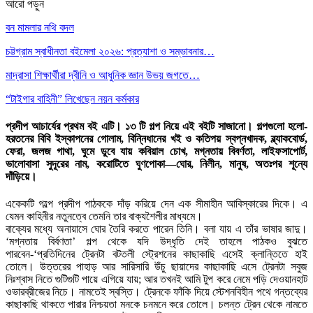
আরো পড়ুন
বন মামলার নথি বদল
চট্টগ্রাম স্বাধীনতা বইমেলা ২০২৬: প্রত্যাশা ও সম্ভাবনার…
মাদ্রাসা শিক্ষার্থীরা দ্বীনি ও আধুনিক জ্ঞান উভয় জগতে…
“টাইগার বাহিনী” লিখেছেন নয়ন কর্মকার
প্রদীপ আচার্যের প্রথম বই এটি। ১৩ টি গল্প নিয়ে এই বইটি সাজানো। গল্পগুলো হলো-
হরতনের বিবি ইস্কাপনের গোলাম, বিন্নিধানের খই ও কতিপয় স্বপ্নখাদক, ব্ল্যাকবোর্ড,
ফেরা, জলজ গাথা, ঘুমে ডুবে যায় কবিয়াল চোখ, মগ্নতায় বিবর্ণতা, লাইফসাপোর্ট,
ভালোবাসা সুদূরের নাম, করোটিতে ঘুণপোকা—ঘোর, নিলীন, মানুষ, অতঃপর শূন্যে
দাঁড়িয়ে।
একেকটি গল্পে প্রদীপ পাঠককে দাঁড় করিয়ে দেন এক সীমাহীন আবিস্কারের দিকে। এ
যেমন কাহিনীর নতুনত্বে তেমনি তার বাক্যশৈলীর মাধ্যমে।
বাক্যের মধ্যে অনায়াসে ঘোর তৈরি করতে পারেন তিনি। বলা যায় এ তাঁর ভাষার জাদু।
‘মগ্নতায় বির্বণতা’ গল্প থেকে যদি উদ্ধৃতি দেই তাহলে পাঠকও বুঝতে
পারবেন-‘প্রতিদিনের ট্রেনটা বটতলী স্টে্রশনের কাছাকাছি এসেই ক্লান্তিতে হাই
তোলে। উত্তরের পাহাড় আর সারিসারি উঁচু ছায়াদের কাছাকাছি এসে ট্রেনটা সবুজ
নিঃশ্বাস নিতে গুটিগুটি পায়ে এগিয়ে যায়; আর তখনই আমি টুপ করে নেমে পড়ি দেওয়ানহাট
ওভারব্রীজের নিচে। নামতেই স্বস্তি। ট্রেনকে ফাঁকি দিয়ে স্টেশনবিহীন পথে গন্তব্যের
কাছাকাছি থাকতে পারার নিশ্চয়তা মনকে চনমনে করে তোলে। চলন্ত ট্রেন থেকে নামতে