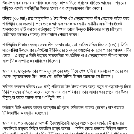
উদযাপন করার জন্য ও পরিবারকে নতুন কাপড় দিতে গ্রামের বাড়িতে আসেন। গ্রামের
বাড়িতে এসেই গণপিটুনির শিকার হলেন এক স্বেচ্ছাসেবক লীগ নেতা।
রবিবার (৩০ মার্চ) রাত আনুমানিক ৯ টার দিকে ওই স্বেচ্ছাসেবক লীগ নেতাকে আটক করে
গণপিটুনি দেয় জনতা। পরে তাকে আশঙ্কাজনক অবস্থায় স্থানীয় একটি প্রাইভেট
হাসপাতালে ভর্তি করালে কর্তব্যরত চিকিৎসক তাকে উন্নত চিকিৎসার জন্য চট্টগ্রাম
মেডিকেল কলেজ (চমেক) হাসপাতালে প্রেরণ করেন।
গণপিটুনির শিকার স্বেচ্ছাসেবক লীগ নেতার নাম, মো. জসিম উদ্দিন জিসান (৩৬)। তিনি
সাতকানিয়া উপজেলার কেঁওচিয়া ইউনিয়নের ১ নম্বর ওয়ার্ডের কান্তার পাড়ার আহমদ নবীর
ছেলে। এ ছাড়াও তিনি উত্তর সাতকানিয়া সাংগঠনিক শাখা স্বেচ্ছাসেবক লীগের সাবেক
সাংগঠনিক সম্পাদকের দায়িত্বে ছিলেন।
জানা যায়, ছাত্র-জনতার গণঅভ্যুত্থানের মধ্য দিয়ে শেখ হাসিনা সরকারের পতনের পর
থেকে স্বেচ্ছাসেবক লীগ নেতা মো. জসিম উদ্দিন জিসান আত্মগোপনে ছিলেন।
সর্বশেষ গতকাল রবিবার (৩০ মার্চ) পরিবারের ঈদ উদযাপনের জন্য নতুন কাপড়চোপড় নিয়ে
তিনি গ্রামের বাড়িতে আসেন বলে জানায় তার পরিবার। তার আসার খবর পেয়ে তার উপর
বিক্ষুব্ধরা তাকে আটক করে গণপিটুনি দেয়।
বর্তমানে তিনি গুরুতর আহত অবস্থায় চট্টগ্রাম মেডিকেল কলেজ (চমেক) হাসপাতালে
চিকিৎসাধীন অবস্থায় রয়েছেন।
জানা যায়, গত বছরের ৪ আগস্ট বৈষম্যবিরোধী ছাত্র আন্দোলনের সমর্থনে উপজেলার
কেরানিহাট চত্বরে মিছিল করেছিল ছাত্র-জনতা। সেদিন ছাত্র-জনতার মিছিলে হামলার
ঘটনা ঘটে। এ ঘটনায় কেঁওচিয়া ইউনিয়নের জনার কেঁওচিয়া গ্রামের গুরা মিয়া বাড়ির মৃত