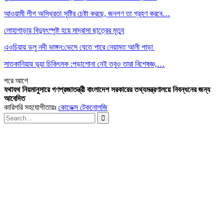
আওয়ামী লীগ অস্থিরতা সৃষ্টির চেষ্টা করছে, জনগণ তা গ্রহণ করবে…
লোহাগাড়ায় বিদ্যুৎস্পৃষ্ট হয়ে মাদ্রাসা ছাত্রের মৃত্যু
এওচিয়ায় ডলু নদী ভাঙ্গন:ভেসে যেতে পারে নেয়ামত আলী পাড়া
সাতকানিয়ায় ভূয়া চিকিৎসক :পড়াশোনা নেই তবুও তারা বিশেষজ্ঞ,…
পরে
আগে
যথাযথ নিয়মানুসারে গণপ্রজাতন্ত্রী বাংলাদেশ সরকারের তথ্যমন্ত্রণালয়ে নিবন্ধনের জন্য
আবেদিত
কারিগরি সহযোগীতায়ঃ
কোডেক্স টেকনোলজি