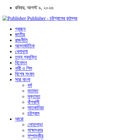
রবিবার, আগস্ট ৯, ২০২৬
Publisher - চট্টগ্রামের কন্ঠস্বর
প্রচ্ছদ
জাতীয়
রাজনীতি
আন্তর্জাতিক
খেলাধুলা
তথ্য প্রযুক্তি
বিনোদন
নারী ও শিশু
বিশেষ সংবাদ
সারা বাংলা
ধর্ম
মতামত
মুক্তমত
বাঁশখালী
সাতকানিয়া
চট্টগ্রাম
আরো
লোহাগাড়া
সাক্ষাৎকার
সম্পাদকীয়