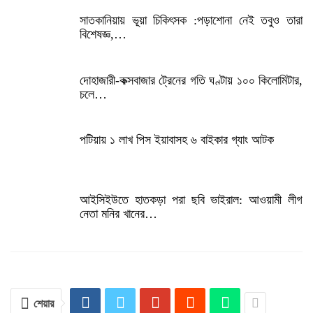
সাতকানিয়ায় ভূয়া চিকিৎসক :পড়াশোনা নেই তবুও তারা
বিশেষজ্ঞ,…
দোহাজারী-কক্সবাজার ট্রেনের গতি ঘণ্টায় ১০০ কিলোমিটার,
চলে…
পটিয়ায় ১ লাখ পিস ইয়াবাসহ ৬ বাইকার গ্যাং আটক
আইসিইউতে হাতকড়া পরা ছবি ভাইরাল: আওয়ামী লীগ
নেতা মনির খানের…
শেয়ার