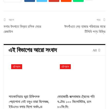
আগে
পরে
মশার উৎপাতে বিব্রত চসিক মেয়র
ঈদগাঁওতে দেড় হাজার পরিবারের মাঝে
রেজাউল
টিসিবি পণ্য বিক্রি
এই বিভাগের আরো সংবাদ
All
চট্টগ্রাম
চট্টগ্রাম
সাতকানিয়ায় ভূয়া চিকিৎসক
দোহাজারী-কক্সবাজার ট্রেনের গতি
:পড়াশোনা নেই তবুও তারা বিশেষজ্ঞ,
ঘণ্টায় ১০০ কিলোমিটার, চলে
ইউএনও বসায় দিলো অর্থদণ্ড
৮০কি:মি: