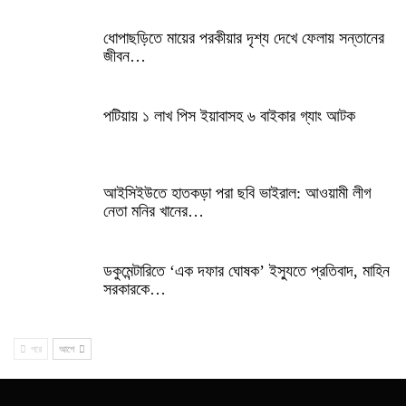
ধোপাছড়িতে মায়ের পরকীয়ার দৃশ্য দেখে ফেলায় সন্তানের
জীবন…
পটিয়ায় ১ লাখ পিস ইয়াবাসহ ৬ বাইকার গ্যাং আটক
আইসিইউতে হাতকড়া পরা ছবি ভাইরাল: আওয়ামী লীগ
নেতা মনির খানের…
ডকুমেন্টারিতে ‘এক দফার ঘোষক’ ইস্যুতে প্রতিবাদ, মাহিন
সরকারকে…
পরে
আগে