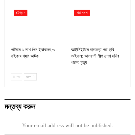
চট্টগ্রাম
সারা বাংলা
পটিয়ায় ১ লাখ পিস ইয়াবাসহ ৬
আইসিইউতে হাতকড়া পরা ছবি
বাইকার গ্যাং আটক
ভাইরাল: আওয়ামী লীগ নেতা মনির
খানের মৃত্যু
পরে
আগে
মন্তব্য করুন
Your email address will not be published.