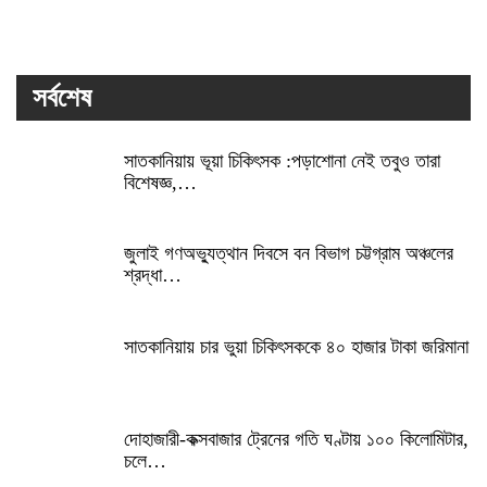
সর্বশেষ
সাতকানিয়ায় ভূয়া চিকিৎসক :পড়াশোনা নেই তবুও তারা
বিশেষজ্ঞ,…
জুলাই গণঅভ্যুত্থান দিবসে বন বিভাগ চট্টগ্রাম অঞ্চলের
শ্রদ্ধা…
সাতকানিয়ায় চার ভুয়া চিকিৎসককে ৪০ হাজার টাকা জরিমানা
দোহাজারী-কক্সবাজার ট্রেনের গতি ঘণ্টায় ১০০ কিলোমিটার,
চলে…