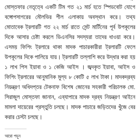
মোস্তফার নেতৃত্বে একটি টিম গত ২১ মার্চ হতে স্পিডবোট যোগে
বঙ্গোপসাগরের মৌলভির শীল এলাকায় অবস্থান করে। তথ্য
মোতাবেক ট্রলারটি গত ২২ মার্চ রাতে সেন্ট মার্টিনের পূর্ব উপকূলের
দিকে আসার চেষ্টা করলে ডিএনসির সদস্যরা তাদের ধাওয়া করে।
এসময় ফিশিং ট্রলারে থাকা মাদক পাচারকারীরা ট্রলারটি ফেলে
উপকূলের দিকে পালিয়ে যায়। ট্রলারটি তল্লাশি করে উদ্ধার করা হয়
১ লাখ পিস ইয়াবা ও ১ কেজি আইস । জব্দকৃত ইয়াবা, আইস ও
ফিশিং ট্রলারের আনুমানিক মুল্য ৮ কোটি ৫ লাখ টাকা। মাদকদ্রব্য
নিয়ন্ত্রণ অধিদপ্তর টেকনাফ বিশেষ জোনের সহকারী পরিচালক মো.
সিরাজুল মোস্তফা জানান, এব্যাপারে মাদক দ্রব্য নিয়ন্ত্রণ আইনে
মামলা দায়েরের প্রস্তুতি চলছে। মাদক পাচারে জড়িতদের খুঁজে বের
করার চেস্টা চলছে।
আরো পড়ুন