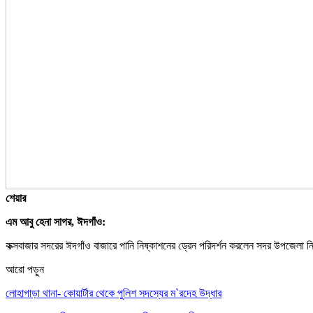
শেয়ার
এম আবু হেনা সাগর, ঈদগাঁও:
কক্সবাজার সদরের ঈদগাঁও বাজারে পানি নিষ্কাশনের ড্রেন পরিদর্শন করলেন সদর উপজেলা নি
আরো পড়ুন
লোহাগাড়া থানা- কোয়ার্টার থেকে পুলিশ সদস্যের ম‍‍`রদেহ উদ্ধার