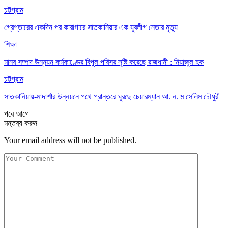
চট্টগ্রাম
গ্রেপ্তারের একদিন পর কারাগারে সাতকানিয়ার এক যুবলীগ নেতার মৃত্যু
শিক্ষা
মানব সম্পদ উন্নয়ন কর্মকাণ্ডের বিপুল পরিসর সৃষ্টি করেছে রাজধানী : নিয়াজুল হক
চট্টগ্রাম
সাতকানিয়ায়-মাদার্শার উন্নয়নে পথে প্রান্তরে ঘুরছে চেয়ারম্যান আ. ন. ম সেলিম চৌধুরী
পরে
আগে
মন্তব্য করুন
Your email address will not be published.