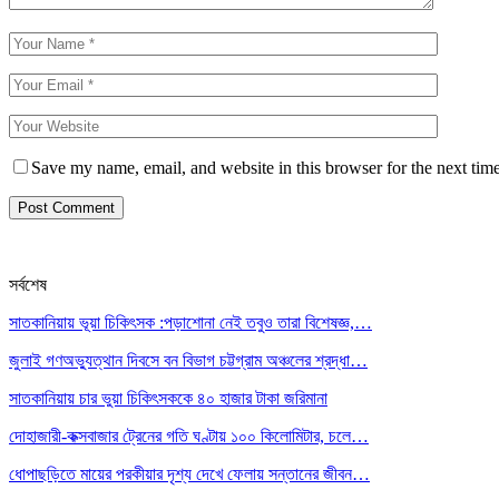
Save my name, email, and website in this browser for the next tim
সর্বশেষ
সাতকানিয়ায় ভূয়া চিকিৎসক :পড়াশোনা নেই তবুও তারা বিশেষজ্ঞ,…
জুলাই গণঅভ্যুত্থান দিবসে বন বিভাগ চট্টগ্রাম অঞ্চলের শ্রদ্ধা…
সাতকানিয়ায় চার ভুয়া চিকিৎসককে ৪০ হাজার টাকা জরিমানা
দোহাজারী-কক্সবাজার ট্রেনের গতি ঘণ্টায় ১০০ কিলোমিটার, চলে…
ধোপাছড়িতে মায়ের পরকীয়ার দৃশ্য দেখে ফেলায় সন্তানের জীবন…