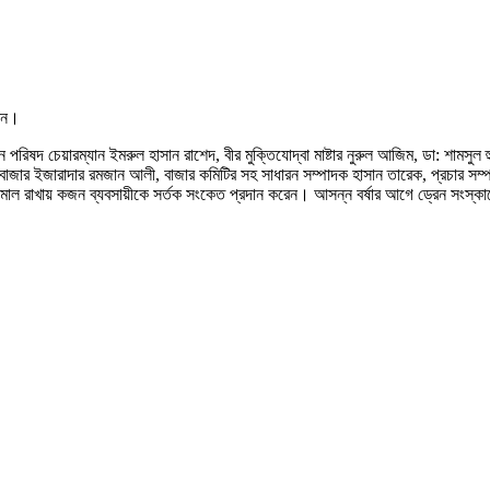
রেন।
দ চেয়ারম্যান ইমরুল হাসান রাশেদ, বীর মুক্তিযোদ্বা মাষ্টার নুরুল আজিম, ডা: শামসুল 
ো,বাজার ইজারাদার রমজান আলী, বাজার কমিটির সহ সাধারন সম্পাদক হাসান তারেক, প্রচার স
ামাল রাখায় কজন ব্যবসায়ীকে সর্তক সংকেত প্রদান করেন। আসন্ন বর্ষার আগে ড্রেন সংস্কা