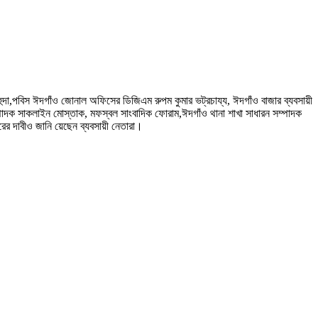
হুদা,পবিস ঈদগাঁও জোনাল অফিসের ডিজিএম রুপম কুমার ভট্রচায্য, ঈদগাঁও বাজার ব্যবসায়ী
ম্পাদক সাকলাইন মোস্তাক, মফস্বল সাংবাদিক ফোরাম,ঈদগাঁও থানা শাখা সাধারন সম্পাদক
রের দাবীও জানি য়েছেন ব্যবসায়ী নেতারা।