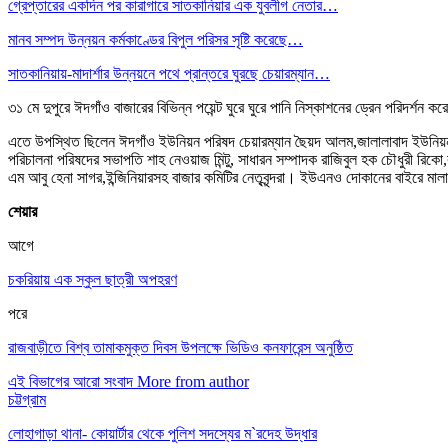
গ্রেপ্তারের একদিন পর কারাগারে সাতকানিয়ার এক যুবলীগ নেতার…
মানব সম্পদ উন্নয়ন কর্মকাণ্ডের বিপুল পরিসর সৃষ্টি করেছে…
সাতকানিয়ায়-মাদার্শার উন্নয়নে পথে প্রান্তরে ঘুরছে চেয়ারম্যান…
৩১ মে দুপুরে ঈদগাঁও বাজারের বিভিন্ন পয়েন্ট ঘুরে ঘুরে পানি নিস্কাশনের ড্রেন পরিদর্শন ক
এতে উপস্থিত ছিলেন ঈদগাঁও ইউনিয়ন পরিষদ চেয়ারম্যান ছৈয়দ আলম,জালালাবাদ ইউনিয়ন পরিষ
পরিচালনা পরিষদের সভাপতি শাহ নেওয়াজ মিন্টু, সাধারন সম্পাদক রাজিবুল হক চৌধুরী রিক
এম আবু হেনা সাগর,ইন্জিনিয়ারসহ বাজার কমিটির নেতৃবৃন্দরা। ইউএনও দোকানের বাইরে মাল
শেয়ার
আগে
চকরিয়ায় এক স্কুল ছাত্রী অপহরণ
পরে
রাজবাড়ীতে বিশ্ব তামাকমুক্ত দিবস উপলক্ষে ভিডিও কনফারেন্স অনুষ্ঠিত
এই বিভাগের আরো সংবাদ
More from author
চট্টগ্রাম
লোহাগাড়া থানা- কোয়ার্টার থেকে পুলিশ সদস্যের ম‍‍`রদেহ উদ্ধার