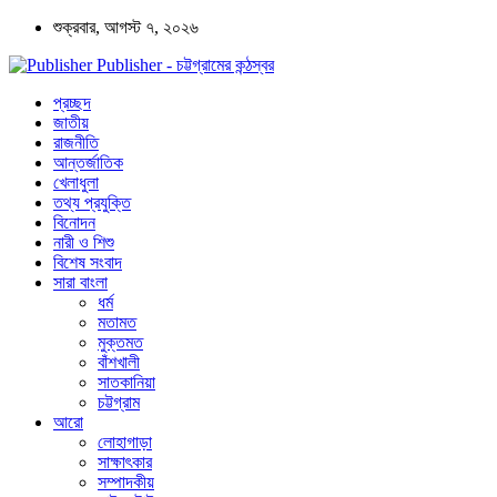
শুক্রবার, আগস্ট ৭, ২০২৬
Publisher - চট্টগ্রামের কন্ঠস্বর
প্রচ্ছদ
জাতীয়
রাজনীতি
আন্তর্জাতিক
খেলাধুলা
তথ্য প্রযুক্তি
বিনোদন
নারী ও শিশু
বিশেষ সংবাদ
সারা বাংলা
ধর্ম
মতামত
মুক্তমত
বাঁশখালী
সাতকানিয়া
চট্টগ্রাম
আরো
লোহাগাড়া
সাক্ষাৎকার
সম্পাদকীয়