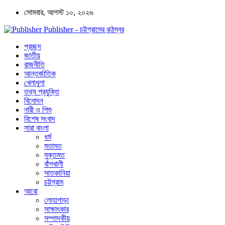
সোমবার, আগস্ট ১০, ২০২৬
Publisher - চট্টগ্রামের কন্ঠস্বর
প্রচ্ছদ
জাতীয়
রাজনীতি
আন্তর্জাতিক
খেলাধুলা
তথ্য প্রযুক্তি
বিনোদন
নারী ও শিশু
বিশেষ সংবাদ
সারা বাংলা
ধর্ম
মতামত
মুক্তমত
বাঁশখালী
সাতকানিয়া
চট্টগ্রাম
আরো
লোহাগাড়া
সাক্ষাৎকার
সম্পাদকীয়