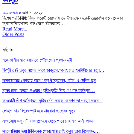
সহ-সম্পাদক
আগ ১, ২০২৬
বিশেষ প্রতিনিধি: বিশ্ব ফরেস্ট রেঞ্জার’স ডে উপলক্ষে ফরেস্ট রেঞ্জার’স ওয়েলফেয়ার
অ্যাসোসিয়েশনের পক্ষ থেকে চট্টগ্রামের…
Read More...
Older Posts
সর্বশেষ
মহেশখালীর মাতারবাড়িতে পৌঁছেছেন প্রধানমন্ত্রী
ডিগ্রী নেই তবুও নামের আগে ডাক্তার,আলহায়াত হসপিটালের নতুন…
কক্সবাজারের-পেকুয়ায় অবৈধ বালু উত্তোলন, পাইপ ও মেশিন জব্দ
ঘুষের টাকা ফেরত দেওয়ার প্রতিশ্রুতি দিয়ে গোপনে কর্মস্থল…
আওয়ামী লীগ অস্থিরতা সৃষ্টির চেষ্টা করছে, জনগণ তা গ্রহণ করবে…
লোহাগাড়ায় বিদ্যুৎস্পৃষ্ট হয়ে মাদ্রাসা ছাত্রের মৃত্যু
এওচিয়ায় ডলু নদী ভাঙ্গন:ভেসে যেতে পারে নেয়ামত আলী পাড়া
সাতকানিয়ায় ভূয়া চিকিৎসক :পড়াশোনা নেই তবুও তারা বিশেষজ্ঞ,…