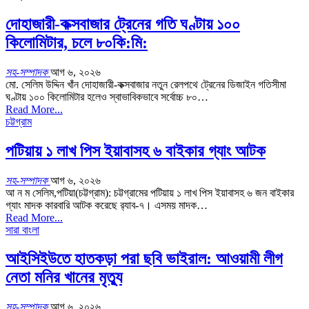
দোহাজারী-কক্সবাজার ট্রেনের গতি ঘণ্টায় ১০০
কিলোমিটার, চলে ৮০কি:মি:
সহ-সম্পাদক
আগ ৬, ২০২৬
মো. সেলিম উদ্দিন খাঁন দোহাজারী-কক্সবাজার নতুন রেলপথে ট্রেনের ডিজাইন গতিসীমা
ঘণ্টায় ১০০ কিলোমিটার হলেও স্বাভাবিকভাবে সর্বোচ্চ ৮০…
Read More...
চট্টগ্রাম
পটিয়ায় ১ লাখ পিস ইয়াবাসহ ৬ বাইকার গ্যাং আটক
সহ-সম্পাদক
আগ ৬, ২০২৬
আ ন ম সেলিম,পটিয়া(চট্টগ্রাম): চট্টগ্রামের পটিয়ায় ১ লাখ পিস ইয়াবাসহ ৬ জন বাইকার
গ্যাং মাদক কারবারি আটক করেছে র‌্যাব-৭। এসময় মাদক…
Read More...
সারা বাংলা
আইসিইউতে হাতকড়া পরা ছবি ভাইরাল: আওয়ামী লীগ
নেতা মনির খানের মৃত্যু
সহ-সম্পাদক
আগ ৬, ২০২৬