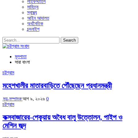
লাইফস্টাইল
সাহিত্য
স্বাস্থ্য
আইন আদালত
অর্থনৈতিক
চন্দনাইশ
মূলপাতা
সারা বাংলা
চট্টগ্রাম
মহেশখালীর মাতারবাড়িতে পৌঁছেছেন প্রধানমন্ত্রী
সহ-সম্পাদক
আগ ৯, ২০২৬
0
চট্টগ্রাম
কক্সবাজারের-পেকুয়ায় অবৈধ বালু উত্তোলন, পাইপ ও
মেশিন জব্দ